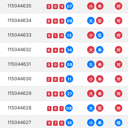
115044635
07
小
单
对
3
0
4
115044634
08
大
双
对
8
0
0
115044633
13
小
双
对
8
1
4
115044632
14
大
单
对
6
4
4
115044631
09
大
单
对
0
0
9
115044630
11
小
单
对
2
6
3
115044629
27
大
单
对
9
9
9
115044628
08
大
双
对
1
6
1
115044627
16
小
单
错
9
7
0