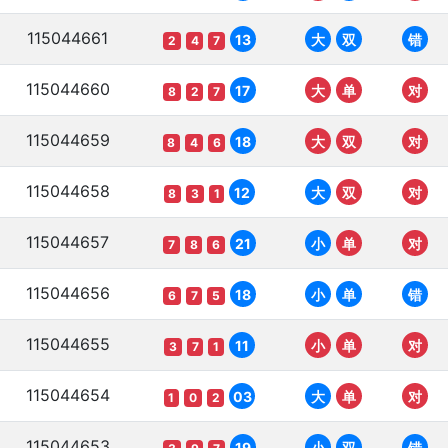
115044661
13
大
双
错
2
4
7
115044660
17
大
单
对
8
2
7
115044659
18
大
双
对
8
4
6
115044658
12
大
双
对
8
3
1
115044657
21
小
单
对
7
8
6
115044656
18
小
单
错
6
7
5
115044655
11
小
单
对
3
7
1
115044654
03
大
单
对
1
0
2
115044653
19
小
双
错