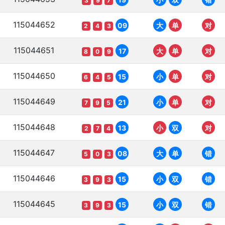
3
9
7
115044652
09
大
单
对
2
4
3
115044651
17
大
单
对
8
0
9
115044650
15
小
单
对
6
4
5
115044649
21
小
单
对
7
9
5
115044648
13
小
双
对
2
7
4
115044647
08
大
单
错
5
0
3
115044646
15
小
双
错
3
9
3
115044645
15
小
双
错
3
9
3