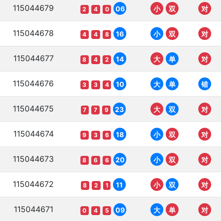
115044679
06
小
双
对
2
4
0
115044678
16
小
双
对
4
4
8
115044677
14
大
单
对
8
4
2
115044676
10
大
单
错
3
3
4
115044675
23
大
双
对
7
7
9
115044674
18
小
双
对
9
3
6
115044673
20
小
双
对
8
6
6
115044672
11
小
双
对
8
2
1
115044671
09
大
单
对
0
4
5