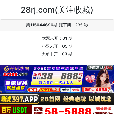
28rj.com(关注收藏)
第
115044696
期 距下期：
235 秒
大双未开：
01
期
小双未开：
05
期
大单未开：
03
期