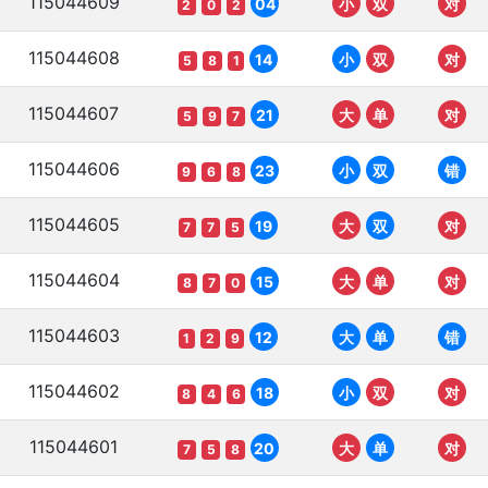
115044609
04
小
双
对
2
0
2
115044608
14
小
双
对
5
8
1
115044607
21
大
单
对
5
9
7
115044606
23
小
双
错
9
6
8
115044605
19
大
双
对
7
7
5
115044604
15
大
单
对
8
7
0
115044603
12
大
单
错
1
2
9
115044602
18
小
双
对
8
4
6
115044601
20
大
单
对
7
5
8