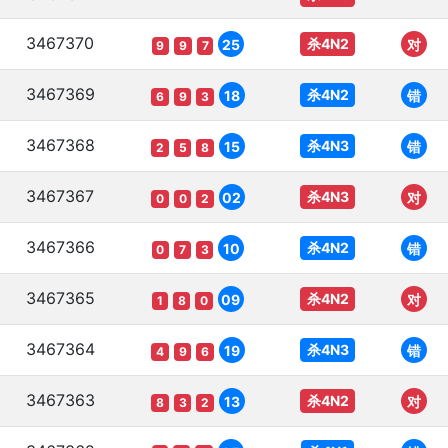
3467370
杀4N2
25
对
9
9
7
3467369
杀4N2
18
错
6
9
3
3467368
杀4N3
15
错
2
5
8
3467367
杀4N3
02
对
0
0
2
3467366
杀4N2
10
错
0
7
3
3467365
杀4N2
09
对
1
8
0
3467364
杀4N3
19
错
4
9
6
3467363
杀4N2
13
对
8
3
2