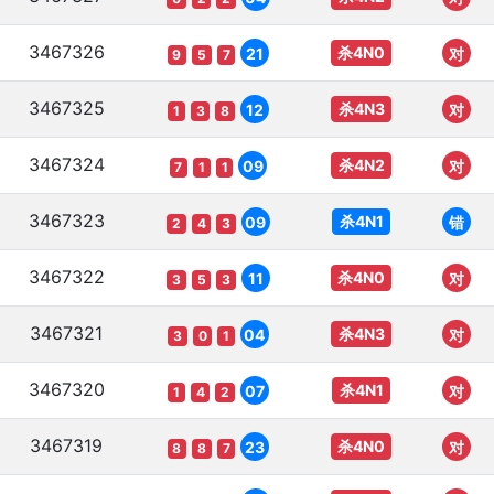
3467326
杀4N0
21
对
9
5
7
3467325
杀4N3
12
对
1
3
8
3467324
杀4N2
09
对
7
1
1
3467323
杀4N1
09
错
2
4
3
3467322
杀4N0
11
对
3
5
3
3467321
杀4N3
04
对
3
0
1
3467320
杀4N1
07
对
1
4
2
3467319
杀4N0
23
对
8
8
7