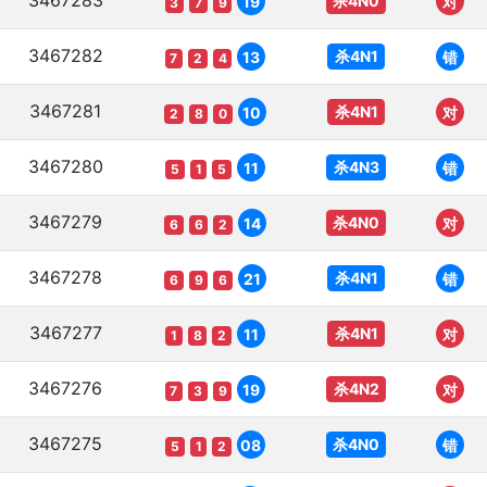
3467283
杀4N0
19
对
3
7
9
3467282
杀4N1
13
错
7
2
4
3467281
杀4N1
10
对
2
8
0
3467280
杀4N3
11
错
5
1
5
3467279
杀4N0
14
对
6
6
2
3467278
杀4N1
21
错
6
9
6
3467277
杀4N1
11
对
1
8
2
3467276
杀4N2
19
对
7
3
9
3467275
杀4N0
08
错
5
1
2