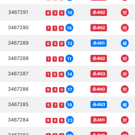
3467291
杀4N2
16
对
8
3
5
3467290
杀4N2
16
对
7
1
8
3467289
杀4N1
13
错
0
5
8
3467288
杀4N2
11
对
1
1
9
3467287
杀4N3
14
对
1
5
8
3467286
杀4N0
17
对
9
4
4
3467285
杀4N3
19
错
5
7
7
3467284
杀4N1
23
对
9
6
8