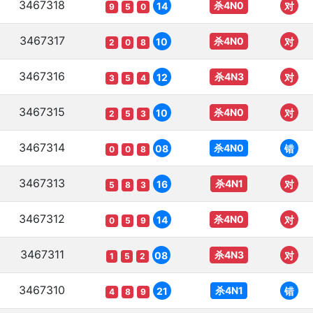
3467318
杀4N0
14
对
9
5
0
3467317
杀4N0
10
对
2
0
8
3467316
杀4N3
12
对
3
5
4
3467315
杀4N0
10
对
2
5
3
3467314
杀4N0
08
错
0
0
8
3467313
杀4N1
16
对
5
8
3
3467312
杀4N0
14
对
0
5
9
3467311
杀4N3
08
对
1
5
2
3467310
杀4N1
21
错
4
8
9