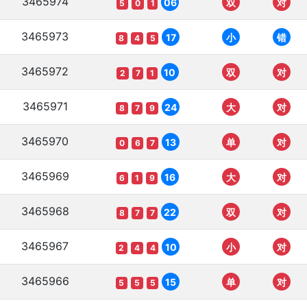
3465974
06
双
对
5
0
1
3465973
17
小
错
8
4
5
3465972
10
双
对
2
7
1
3465971
24
大
对
8
7
9
3465970
13
单
对
0
6
7
3465969
16
大
对
6
1
9
3465968
22
双
对
8
7
7
3465967
10
小
对
2
4
4
3465966
15
单
对
5
5
5