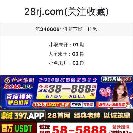
28rj.com(关注收藏)
第
3466061
期 距下期：
11 秒
小双未开：
01
期
大单未开：
03
期
小单未开：
02
期