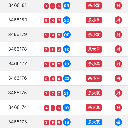
3466181
杀小双
09
对
1
3
5
3466180
杀小单
20
对
9
4
7
3466179
杀小双
09
对
2
4
3
3466178
杀大单
12
对
7
3
2
3466177
杀小单
10
对
2
6
2
3466176
杀小单
22
对
9
4
9
3466175
杀大双
21
对
7
7
7
3466174
杀大单
10
对
4
1
5
3466173
杀大双
18
错
3
6
9