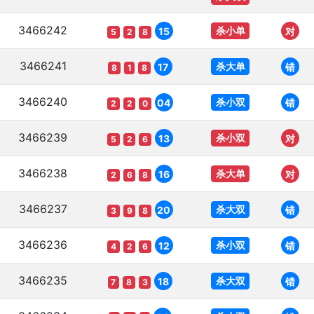
3466242
杀小单
15
对
5
2
8
3466241
杀大单
17
错
8
1
8
3466240
杀小双
04
错
2
2
0
3466239
杀小双
13
对
5
2
6
3466238
杀大单
16
对
2
6
8
3466237
杀大双
20
错
3
9
8
3466236
杀小双
12
错
4
2
6
3466235
杀大双
18
错
7
8
3