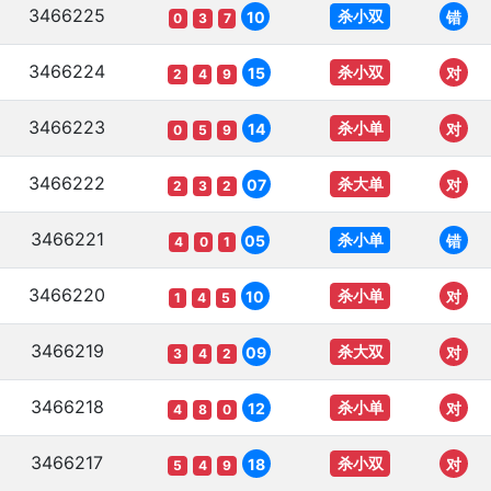
3466225
杀小双
10
错
0
3
7
3466224
杀小双
15
对
2
4
9
3466223
杀小单
14
对
0
5
9
3466222
杀大单
07
对
2
3
2
3466221
杀小单
05
错
4
0
1
3466220
杀小单
10
对
1
4
5
3466219
杀大双
09
对
3
4
2
3466218
杀小单
12
对
4
8
0
3466217
杀小双
18
对
5
4
9