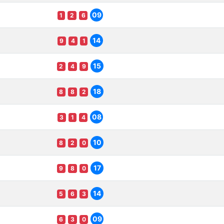
09
1
2
6
14
9
4
1
15
2
4
9
18
8
8
2
08
3
1
4
10
8
2
0
17
9
8
0
14
5
6
3
09
6
3
0