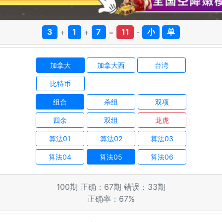
3
+
1
+
7
=
11
-
小
单
加拿大
加拿大西
台湾
比特币
组合
杀组
双项
四余
双组
龙虎
算法01
算法02
算法03
算法04
算法05
算法06
100
期 正确：
67
期 错误：
33
期
正确率：
67
%