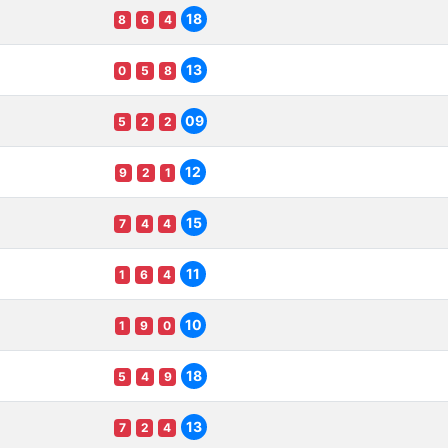
18
8
6
4
13
0
5
8
09
5
2
2
12
9
2
1
15
7
4
4
11
1
6
4
10
1
9
0
18
5
4
9
13
7
2
4