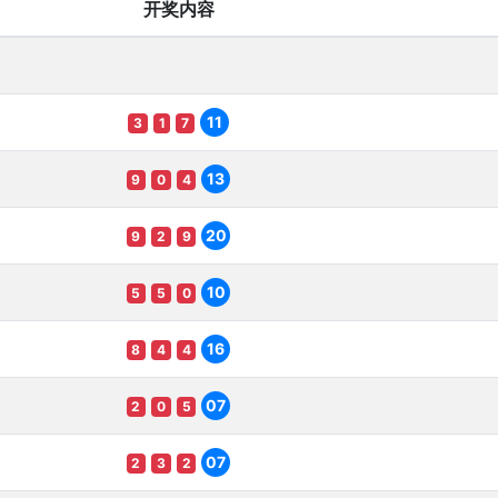
开奖内容
11
3
1
7
13
9
0
4
20
9
2
9
10
5
5
0
16
8
4
4
07
2
0
5
07
2
3
2