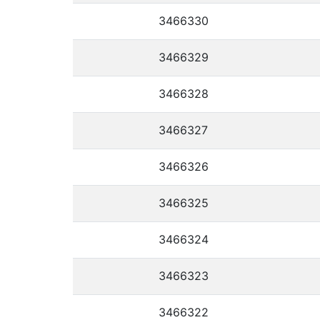
3466330
3466329
3466328
3466327
3466326
3466325
3466324
3466323
3466322